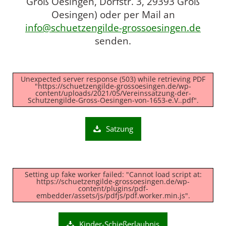
Groß Oesingen, Dorfstr. 3, 29393 Groß
Oesingen) oder per Mail an
info@schuetzengilde-grossoesingen.de
senden.
Unexpected server response (503) while retrieving PDF
"https://schuetzengilde-grossoesingen.de/wp-
content/uploads/2021/05/Vereinssatzung-der-
Schutzengilde-Gross-Oesingen-von-1653-e.V..pdf".
Satzung
Setting up fake worker failed: "Cannot load script at:
https://schuetzengilde-grossoesingen.de/wp-
content/plugins/pdf-
embedder/assets/js/pdfjs/pdf.worker.min.js".
Kinder-Schießerlaubnis