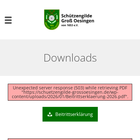
Downloads
Unexpected server response (503) while retrieving PDF
"https://schuetzengilde-grossoesingen.de/wp-
content/uploads/2026/01/Beitrittserklaerung-2026.pdf".
Beitrittserklärung